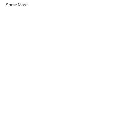
Show More
Share this event
Contact
Imprint
Terms & Conditions