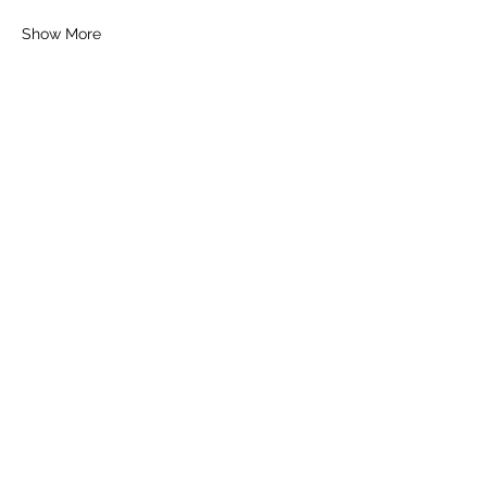
Show More
Share this event
Contact
Imprint