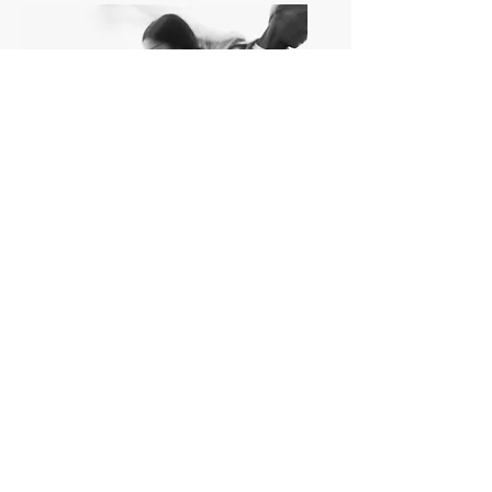
LEADERSHIP TANGO
™
Wie Unternehmen im KI-
Zeitalter führen, statt nur zu
reagieren.
Eine erfahrungsbasierte