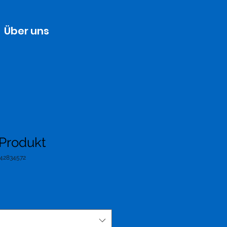
Über uns
 Produkt
642834572