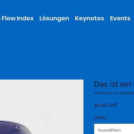
 Flow Index
Lösungen
Keynotes
Events
Das ist ein
Artikelnummer: 632835
Preis
40,00 CHF
Größe
*
Auswählen