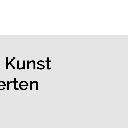
Über uns
e Kunst
erten