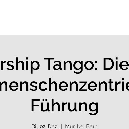
 Flow Index
Lösungen
Keynotes
Events
ship Tango: Di
menschenzentri
Führung
Di., 02. Dez.
  |  
Muri bei Bern