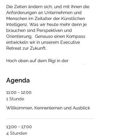
Die Zeiten ändern sich, und mit ihnen die
Anforderungen an Unternehmen und
Menschen im Zeitalter der Künstlichen
Intelligenz. Was wir heute mehr denn je
brauchen sind Perspektiven und
Orientierung. Genauso einen Kompass
entwickeln wir in unserem Executive
Retreat zur Zukunft.
Hoch oben auf dem Rigi in der
Zentralschweiz laden wir Führungskräfte
und Experten zu einem exklusiven Ideen-
und Erfahrungsaustausch ein.
Agenda
Wir adressieren die entscheidenden
11:00 - 12:00
Themen für die Gestaltung der Zukunft.
1 Stunde
Willkommen, Kennenlernen und Ausblick
Das neue Neu: Chancen und Risiken
der KI für Unternehmen und Mensch
Der neue Kern der Arbeitgeber-
Attraktivität
13:00 - 17:00
Eine neue Symbiose aus Mensch
4 Stunden
und Maschine