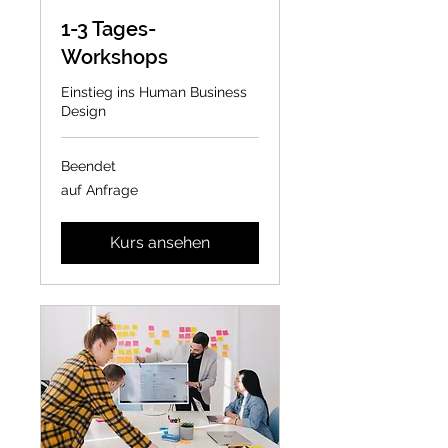
1-3 Tages-
Workshops
Einstieg ins Human Business
Design
Beendet
auf
auf Anfrage
Anfrage
Kurs ansehen