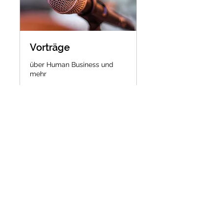
Vorträge
über Human Business und
mehr
1 Std.
auf
auf Anfrage
Anfrage
Buchen