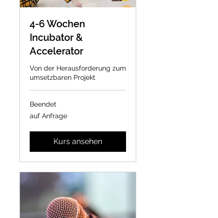
4-6 Wochen
Incubator &
Accelerator
Von der Herausforderung zum
umsetzbaren Projekt
Beendet
auf
auf Anfrage
Anfrage
Kurs ansehen