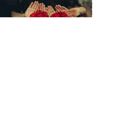
Human Business
"'
Human Business' ist ein Brückenschlag
hin zu einer anderen Wirtschaftsor
dnung
.“
Gerald Hüther
Human Business
ist ein Modell der
Organisationskultur, das den